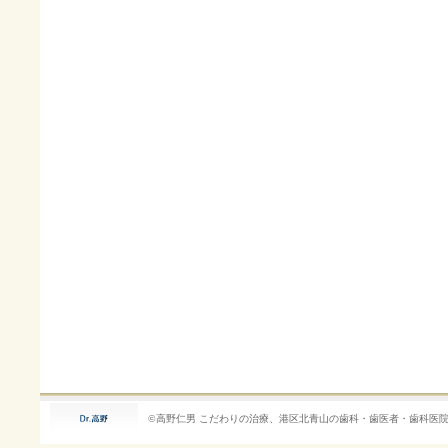
©高野仁男
こだわりの治療、港区北青山の歯科・歯医者・歯科医