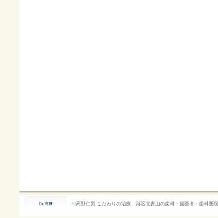
©高野仁男
こだわりの治療、港区北青山の歯科・歯医者・歯科医